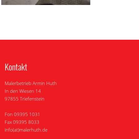
Kontakt
Malerbetrieb Armin Huth
In den Wiesen 14
97855 Triefenstein
Fon 09395 1031
Fax 09395 8033
info(at)malerhuth.de